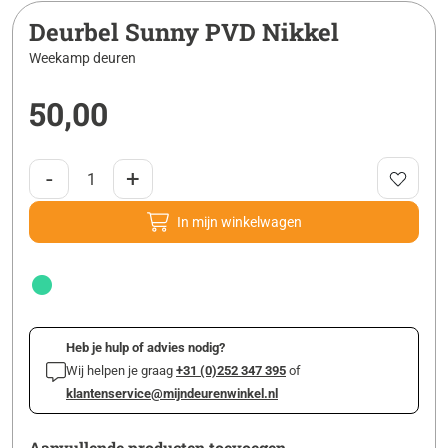
Deurbel Sunny PVD Nikkel
Weekamp deuren
50,00
-
+
In mijn winkelwagen
Heb je hulp of advies nodig?
Wij helpen je graag
+31 (0)252 347 395
of
klantenservice@mijndeurenwinkel.nl
Aanvullende producten toevoegen