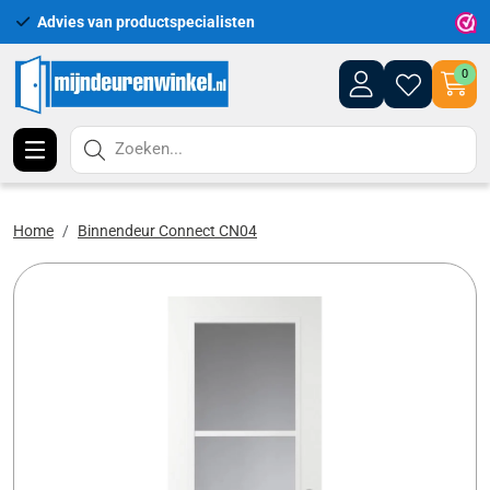
Advies van productspecialisten
Uitgeb
0
Zoeken...
Home
Binnendeur Connect CN04