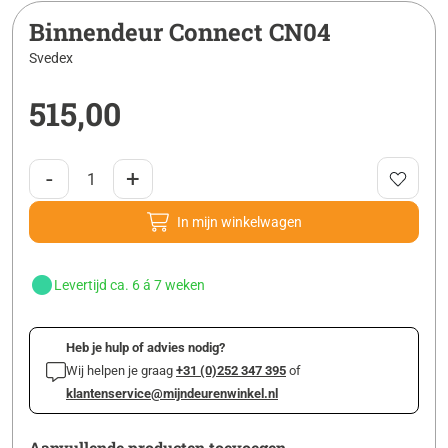
Binnendeur Connect CN04
Svedex
515,00
-
+
In mijn winkelwagen
Levertijd ca. 6 á 7 weken
Heb je hulp of advies nodig?
Wij helpen je graag
+31 (0)252 347 395
of
klantenservice@mijndeurenwinkel.nl
Aanvullende producten toevoegen