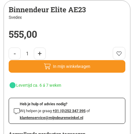
Binnendeur Elite AE23
Svedex
555,00
-
+
In mijn winkelwagen
Levertijd ca. 6 á 7 weken
Heb je hulp of advies nodig?
Wij helpen je graag
+31 (0)252 347 395
of
klantenservice@mijndeurenwinkel.nl
Aanvullende producten toevoegen