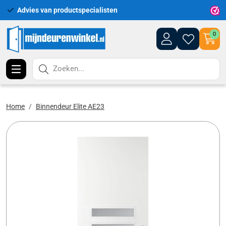
Advies van productspecialisten
Uitgeb
0
Zoeken...
Home
Binnendeur Elite AE23