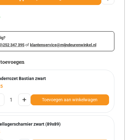
r
ig?
0)252 347 395
of
klantenservice@mijndeurenwinkel.nl
 toevoegen
nderrozet Bastian zwart
25
+
Toevoegen aan winkelwagen
ellagerscharnier zwart (89x89)
5