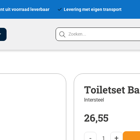
nt uit voorraad leverbaar
Levering met eigen transport
Toiletset B
Intersteel
26,55
-
+