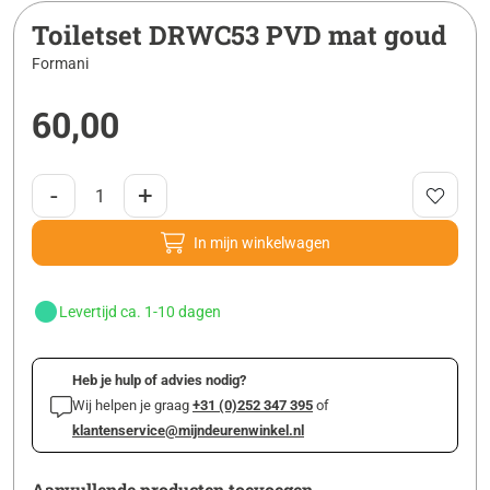
Toiletset DRWC53 PVD mat goud
Formani
60,00
-
+
In mijn winkelwagen
Levertijd ca. 1-10 dagen
Heb je hulp of advies nodig?
Wij helpen je graag
+31 (0)252 347 395
of
klantenservice@mijndeurenwinkel.nl
Aanvullende producten toevoegen