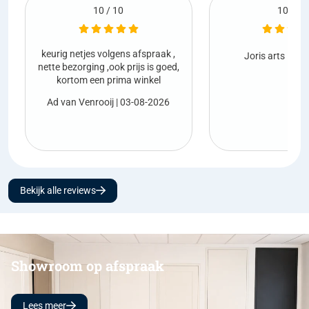
10 / 10
fspraak ,
Netjes g
Joris arts
| 01-08-2026
s is goed,
inkel
Marco 
08-2026
Bekijk alle reviews
Showroom op afspraak
Lees meer