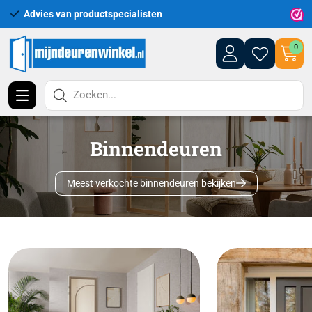
Uitgebreid assortiment uit voorraad leverbaar
0
Zoeken...
Binnendeuren
Meest verkochte binnendeuren bekijken