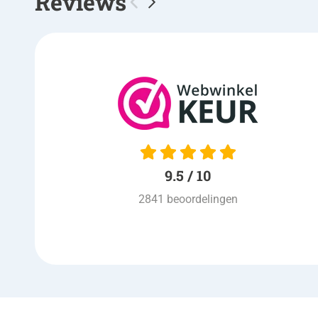
Reviews
10 / 10
keurig netjes volgens
afspraak , nette bezorging
,ook prijs is goed, kortom een
prima winkel
9.5 / 10
Ad van Venrooij
| 03-08-2026
2841 beoordelingen