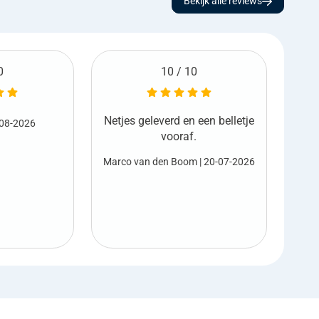
Bekijk alle reviews
0
6 / 10
 een belletje
Ge
Harold Sterk
| 17-07-2026
.
Net
m
| 20-07-2026
M