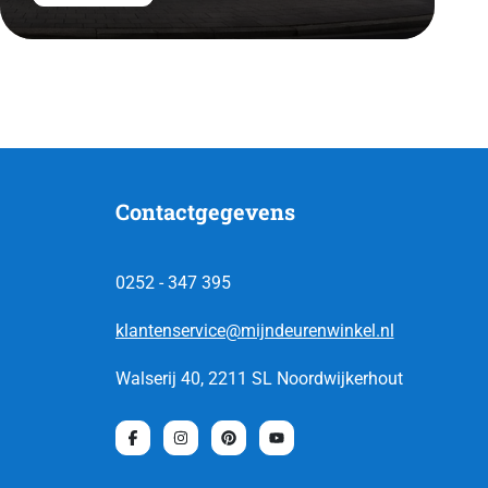
Contactgegevens
0252 - 347 395
klantenservice@mijndeurenwinkel.nl
Walserij 40, 2211 SL Noordwijkerhout