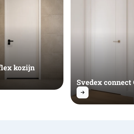
flex kozijn
Svedex connect