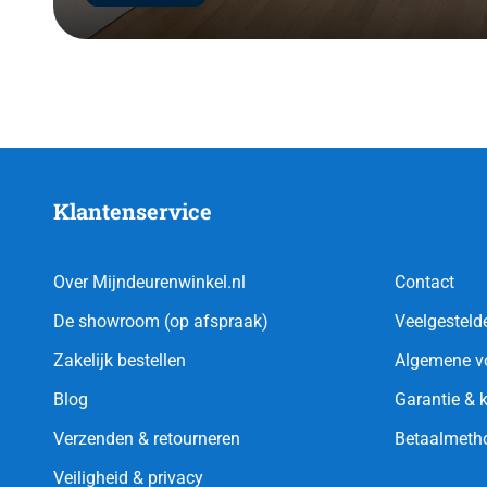
Klantenservice
Over Mijndeurenwinkel.nl
Contact
De showroom (op afspraak)
Veelgesteld
Zakelijk bestellen
Algemene v
Blog
Garantie & 
Verzenden & retourneren
Betaalmeth
Veiligheid & privacy