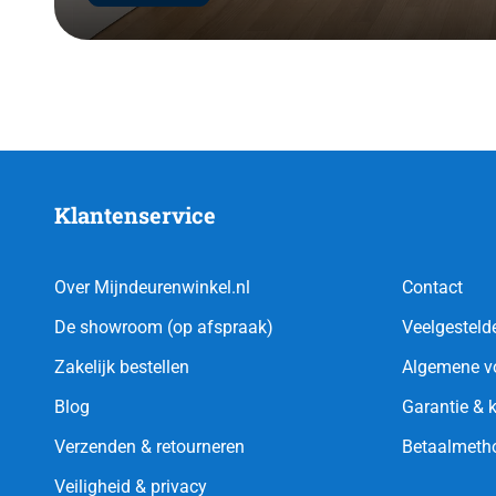
Klantenservice
Over Mijndeurenwinkel.nl
Contact
De showroom (op afspraak)
Veelgesteld
Zakelijk bestellen
Algemene v
Blog
Garantie & 
Verzenden & retourneren
Betaalmeth
Veiligheid & privacy