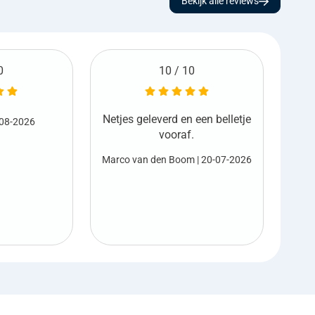
Bekijk alle reviews
0
6 / 10
 een belletje
Ge
Harold Sterk
| 17-07-2026
.
Net
m
| 20-07-2026
M