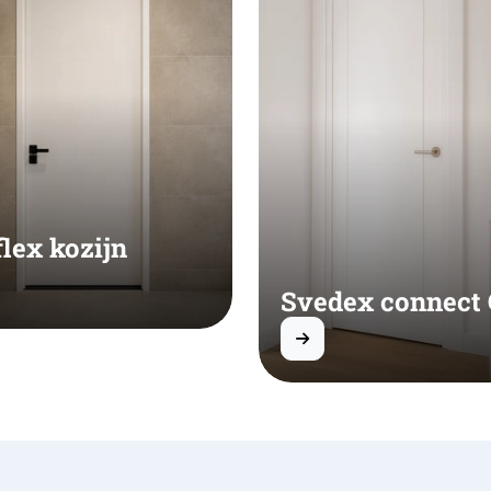
flex kozijn
Svedex connect