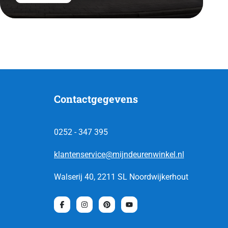
Contactgegevens
0252 - 347 395
klantenservice@mijndeurenwinkel.nl
Walserij 40, 2211 SL Noordwijkerhout