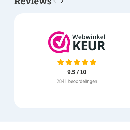
Reviews
10 / 10
keurig netjes volgens
afspraak , nette bezorging
,ook prijs is goed, kortom een
prima winkel
9.5 / 10
Ad van Venrooij
| 03-08-2026
2841 beoordelingen