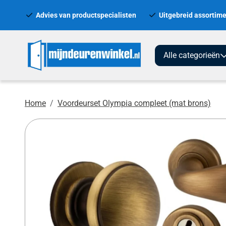
Advies van productspecialisten
Uitgebreid assortime
Alle categorieën
Home
Voordeurset Olympia compleet (mat brons)