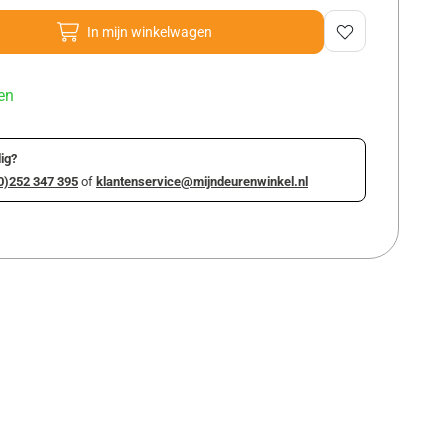
In mijn winkelwagen
en
ig?
0)252 347 395
of
klantenservice@mijndeurenwinkel.nl