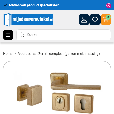
Advies van productspecialisten
Uitgeb
0
Zoeken...
Home
Voordeurset Zenith compleet (getrommeld messing)