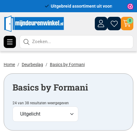
Uitgebreid assortiment uit voorraad leverbaar
Leveri
0
Zoeken...
Home
Deurbeslag
Basics by Formani
Basics by Formani
24 van 38 resultaten weergegeven